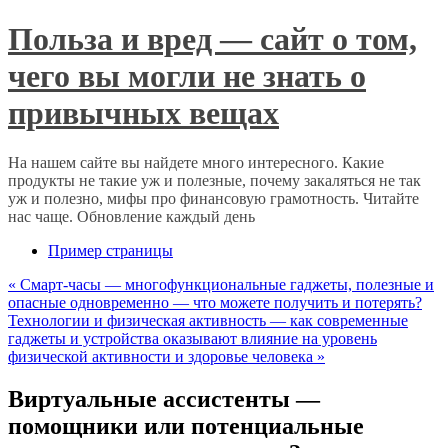
Польза и вред — сайт о том,
чего вы могли не знать о
привычных вещах
На нашем сайте вы найдете много интересного. Какие
продукты не такие уж и полезные, почему закаляться не так
уж и полезно, мифы про финансовую грамотность. Читайте
нас чаще. Обновление каждый день
Пример страницы
«
Смарт-часы — многофункциональные гаджеты, полезные и
опасные одновременно — что можете получить и потерять?
Технологии и физическая активность — как современные
гаджеты и устройства оказывают влияние на уровень
физической активности и здоровье человека
»
Виртуальные ассистенты —
помощники или потенциальные