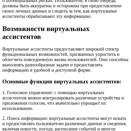
о потенциальных рисках. Пользователи, в свою очередь,
должны быть аккуратны и осторожны при предоставлении
своих личных данных и следить за тем, как виртуальные
ассистенты обрабатывают эту информацию.
Возможности виртуальных
ассистентов
Виртуальные ассистенты предоставляют широкий спектр
функциональных возможностей, призванных упростить и
облегчить повседневную жизнь пользователей. Они способны
выполнять разнообразные задачи и предоставлять
информацию в удобной и доступной форме.
Основные функции виртуальных ассистентов:
1. Голосовое управление: с помощью виртуальных
ассистентов можно контролировать различные устройства и
приложения голосом, что значительно упрощает их
использование.
2. Поиск информации: виртуальные ассистенты могут искать
и предоставлять пользователю различные данные и сведения,
включая новости, погоду, расписание событий и многое