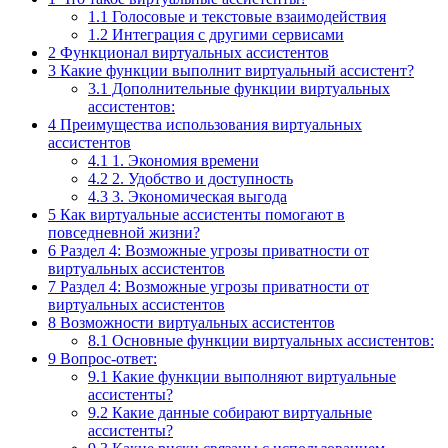
1.1
Голосовые и текстовые взаимодействия
1.2
Интеграция с другими сервисами
2
Функционал виртуальных ассистентов
3
Какие функции выполнит виртуальный ассистент?
3.1
Дополнительные функции виртуальных
ассистентов:
4
Преимущества использования виртуальных
ассистентов
4.1
1. Экономия времени
4.2
2. Удобство и доступность
4.3
3. Экономическая выгода
5
Как виртуальные ассистенты помогают в
повседневной жизни?
6
Раздел 4: Возможные угрозы приватности от
виртуальных ассистентов
7
Раздел 4: Возможные угрозы приватности от
виртуальных ассистентов
8
Возможности виртуальных ассистентов
8.1
Основные функции виртуальных ассистентов:
9
Вопрос-ответ:
9.1
Какие функции выполняют виртуальные
ассистенты?
9.2
Какие данные собирают виртуальные
ассистенты?