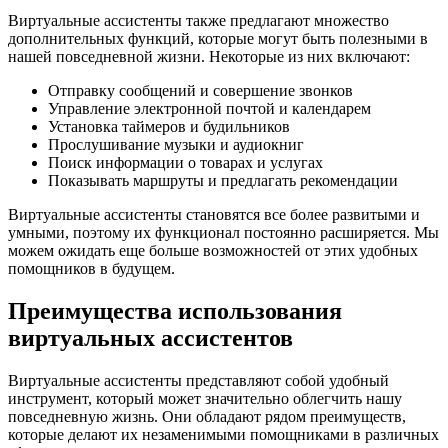
Виртуальные ассистенты также предлагают множество
дополнительных функций, которые могут быть полезными в
нашей повседневной жизни. Некоторые из них включают:
Отправку сообщений и совершение звонков
Управление электронной почтой и календарем
Установка таймеров и будильников
Прослушивание музыки и аудиокниг
Поиск информации о товарах и услугах
Показывать маршруты и предлагать рекомендации
Виртуальные ассистенты становятся все более развитыми и
умными, поэтому их функционал постоянно расширяется. Мы
можем ожидать еще больше возможностей от этих удобных
помощников в будущем.
Преимущества использования
виртуальных ассистентов
Виртуальные ассистенты представляют собой удобный
инструмент, который может значительно облегчить нашу
повседневную жизнь. Они обладают рядом преимуществ,
которые делают их незаменимыми помощниками в различных