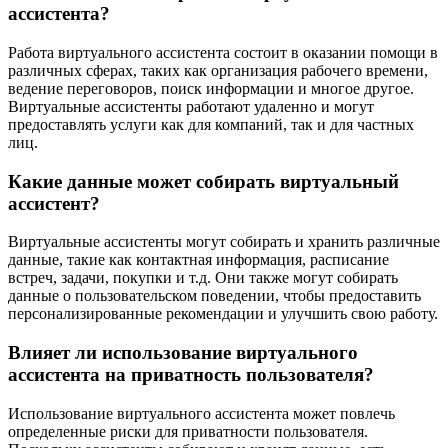
ассистента?
Работа виртуального ассистента состоит в оказании помощи в
различных сферах, таких как организация рабочего времени,
ведение переговоров, поиск информации и многое другое.
Виртуальные ассистенты работают удаленно и могут
предоставлять услуги как для компаний, так и для частных
лиц.
Какие данные может собирать виртуальный
ассистент?
Виртуальные ассистенты могут собирать и хранить различные
данные, такие как контактная информация, расписание
встреч, задачи, покупки и т.д. Они также могут собирать
данные о пользовательском поведении, чтобы предоставить
персонализированные рекомендации и улучшить свою работу.
Влияет ли использование виртуального
ассистента на приватность пользователя?
Использование виртуального ассистента может повлечь
определенные риски для приватности пользователя.