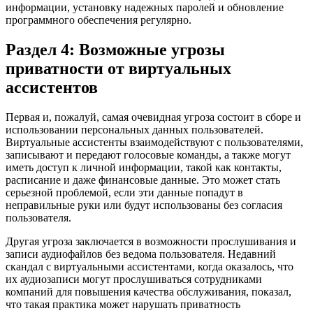
информации, установку надежных паролей и обновление
программного обеспечения регулярно.
Раздел 4: Возможные угрозы
приватности от виртуальных
ассистентов
Первая и, пожалуй, самая очевидная угроза состоит в сборе и
использовании персональных данных пользователей.
Виртуальные ассистенты взаимодействуют с пользователями,
записывают и передают голосовые команды, а также могут
иметь доступ к личной информации, такой как контакты,
расписание и даже финансовые данные. Это может стать
серьезной проблемой, если эти данные попадут в
неправильные руки или будут использованы без согласия
пользователя.
Другая угроза заключается в возможности прослушивания и
записи аудиофайлов без ведома пользователя. Недавний
скандал с виртуальными ассистентами, когда оказалось, что
их аудиозаписи могут прослушиваться сотрудниками
компаний для повышения качества обслуживания, показал,
что такая практика может нарушать приватность