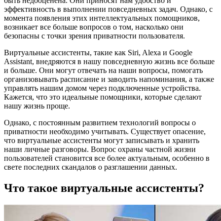
быть недооценена. Они приносят нам удобство и
эффективность в выполнении повседневных задач. Однако, с
момента появления этих интеллектуальных помощников,
возникает все больше вопросов о том, насколько они
безопасны с точки зрения приватности пользователя.
Виртуальные ассистенты, такие как Siri, Alexa и Google
Assistant, внедряются в нашу повседневную жизнь все больше
и больше. Они могут отвечать на наши вопросы, помогать
организовывать расписание и заводить напоминания, а также
управлять нашим домом через подключенные устройства.
Кажется, что это идеальные помощники, которые сделают
нашу жизнь проще.
Однако, с постоянным развитием технологий вопросы о
приватности необходимо учитывать. Существует опасение,
что виртуальные ассистенты могут записывать и хранить
наши личные разговоры. Вопрос охраны частной жизни
пользователей становится все более актуальным, особенно в
свете последних скандалов о разглашении данных.
Что такое виртуальные ассистенты?