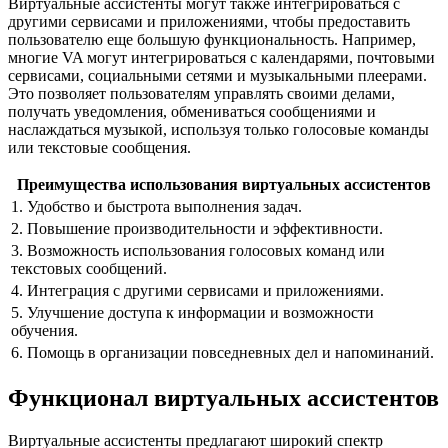
Виртуальные ассистенты могут также интегрироваться с
другими сервисами и приложениями, чтобы предоставить
пользователю еще большую функциональность. Например,
многие VA могут интегрироваться с календарями, почтовыми
сервисами, социальными сетями и музыкальными плеерами.
Это позволяет пользователям управлять своими делами,
получать уведомления, обмениваться сообщениями и
наслаждаться музыкой, используя только голосовые команды
или текстовые сообщения.
Преимущества использования виртуальных ассистентов
1. Удобство и быстрота выполнения задач.
2. Повышение производительности и эффективности.
3. Возможность использования голосовых команд или
текстовых сообщений.
4. Интеграция с другими сервисами и приложениями.
5. Улучшение доступа к информации и возможности
обучения.
6. Помощь в организации повседневных дел и напоминаний.
Функционал виртуальных ассистентов
Виртуальные ассистенты предлагают широкий спектр