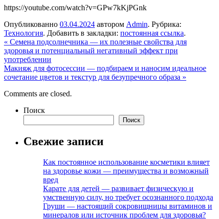
https://youtube.com/watch?v=GPw7kKjPGnk
Опубликованно
03.04.2024
автором
Admin
. Рубрика:
Технология
. Добавить в закладки:
постоянная ссылка
.
«
Семена подсолнечника — их полезные свойства для
здоровья и потенциальный негативный эффект при
употреблении
Макияж для фотосессии — подбираем и наносим идеальное
сочетание цветов и текстур для безупречного образа
»
Comments are closed.
Поиск
Поиск
Свежие записи
Как постоянное использование косметики влияет
на здоровье кожи — преимущества и возможный
вред
Карате для детей — развивает физическую и
умственную силу, но требует осознанного подхода
Груши — настоящий сокровищницы витаминов и
минералов или источник проблем для здоровья?