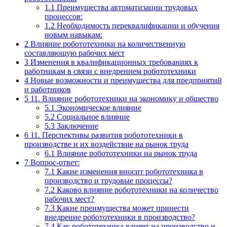
1.1
Преимущества автоматизации трудовых
процессов:
1.2
Необходимость переквалификации и обучения
новым навыкам:
2
Влияние робототехники на количественную
составляющую рабочих мест
3
Изменения в квалификационных требованиях к
работникам в связи с внедрением робототехники
4
Новые возможности и преимущества для предприятий
и работников
5
11. Влияние робототехники на экономику и общество
5.1
Экономическое влияние
5.2
Социальное влияние
5.3
Заключение
6
11. Перспективы развития робототехники в
производстве и их воздействие на рынок труда
6.1
Влияние робототехники на рынок труда
7
Вопрос-ответ:
7.1
Какие изменения вносит робототехника в
производство и трудовые процессы?
7.2
Каково влияние робототехники на количество
рабочих мест?
7.3
Какие преимущества может принести
внедрение робототехники в производство?
7.4
Как робототехника влияет на производство и