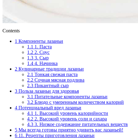
Contents
1
Компоненты лазаньи
1.1
1. Паста
1.2
2. Соус
1.3
3. Сыр
1.4
4. Начинка
2
Кулинарные традиции лазаньи
2.1
Тонкая свежая паста
2.2
Сочная мясная подлива
2.3
Пикантный сыр
3
Польза лазаньи для здоровья
3.1
Питательные компоненты лазаньи
3.2
Блюдо с умеренным количеством калорий
4
Потенциальный вред лазаньи
4.1
1. Высокий уровень калорийности
4.2
2. Высокий уровень соли и сахара
4.3
3. Низкое содержание питательных веществ
5
Мы всегда готовы приятно удивить вас лазаньей!
6
11. Рецепты приготовления лазаньи