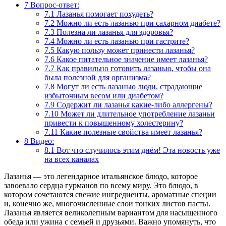
7
Вопрос-ответ:
7.1
Лазанья помогает похудеть?
7.2
Можно ли есть лазанью при сахарном диабете?
7.3
Полезна ли лазанья для здоровья?
7.4
Можно ли есть лазанью при гастрите?
7.5
Какую пользу может принести лазанья?
7.6
Какое питательное значение имеет лазанья?
7.7
Как правильно готовить лазанью, чтобы она
была полезной для организма?
7.8
Могут ли есть лазанью люди, страдающие
избыточным весом или диабетом?
7.9
Содержит ли лазанья какие-либо аллергены?
7.10
Может ли длительное употребление лазаньи
привести к повышенному холестерину?
7.11
Какие полезные свойства имеет лазанья?
8
Видео:
8.1
Вот что случилось этим днём! Эта новость уже
на всех каналах
Лазанья — это легендарное итальянское блюдо, которое
завоевало сердца гурманов по всему миру. Это блюдо, в
котором сочетаются свежие ингредиенты, ароматные специи
и, конечно же, многочисленные слои тонких листов пасты.
Лазанья является великолепным вариантом для насыщенного
обеда или ужина с семьей и друзьями. Важно упомянуть, что