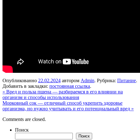
Опубликованно
22.02.2024
автором
Admin
. Рубрика:
Питание
.
Добавить в закладки:
постоянная ссылка
.
«
Вред и польза пшена — разбираемся в его влиянии на
организм и способы использования
Морковный сок — отличный способ укрепить здоровье
организма, но нужно учитывать и его потенциальный вред
»
Comments are closed.
Поиск
Поиск