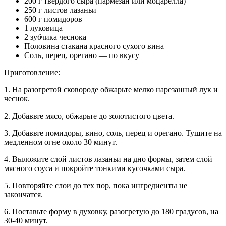
200 г твердого сыра (пармезан или моцарелла)
250 г листов лазаньи
600 г помидоров
1 луковица
2 зубчика чеснока
Половина стакана красного сухого вина
Соль, перец, орегано — по вкусу
Приготовление:
1. На разогретой сковороде обжарьте мелко нарезанный лук и
чеснок.
2. Добавьте мясо, обжарьте до золотистого цвета.
3. Добавьте помидоры, вино, соль, перец и орегано. Тушите на
медленном огне около 30 минут.
4. Выложите слой листов лазаньи на дно формы, затем слой
мясного соуса и покройте тонкими кусочками сыра.
5. Повторяйте слои до тех пор, пока ингредиенты не
закончатся.
6. Поставьте форму в духовку, разогретую до 180 градусов, на
30-40 минут.