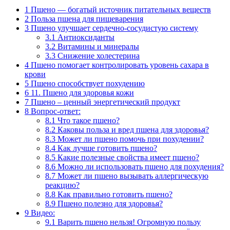
1
Пшено — богатый источник питательных веществ
2
Польза пшена для пищеварения
3
Пшено улучшает сердечно-сосудистую систему
3.1
Антиоксиданты
3.2
Витамины и минералы
3.3
Снижение холестерина
4
Пшено помогает контролировать уровень сахара в
крови
5
Пшено способствует похудению
6
11. Пшено для здоровья кожи
7
Пшено – ценный энергетический продукт
8
Вопрос-ответ:
8.1
Что такое пшено?
8.2
Каковы польза и вред пшена для здоровья?
8.3
Может ли пшено помочь при похудении?
8.4
Как лучше готовить пшено?
8.5
Какие полезные свойства имеет пшено?
8.6
Можно ли использовать пшено для похудения?
8.7
Может ли пшено вызывать аллергическую
реакцию?
8.8
Как правильно готовить пшено?
8.9
Пшено полезно для здоровья?
9
Видео:
9.1
Варить пшено нельзя! Огромную пользу