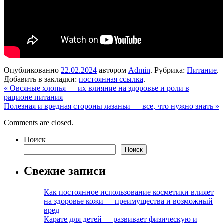
Опубликованно
22.02.2024
автором
Admin
. Рубрика:
Питание
.
Добавить в закладки:
постоянная ссылка
.
«
Овсяные хлопья — их влияние на здоровье и роли в
рационе питания
Полезная и вредная стороны лазаньи — все, что нужно знать
»
Comments are closed.
Поиск
Поиск
Свежие записи
Как постоянное использование косметики влияет
на здоровье кожи — преимущества и возможный
вред
Карате для детей — развивает физическую и