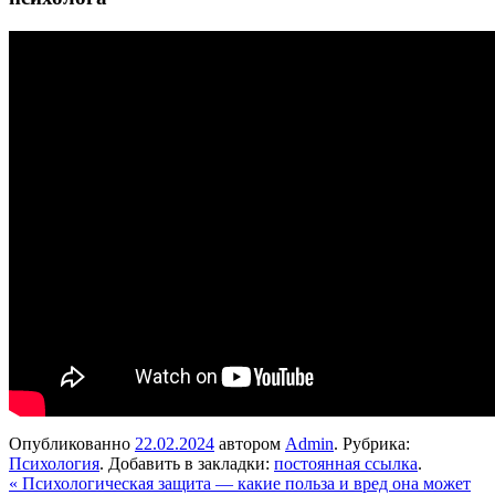
Опубликованно
22.02.2024
автором
Admin
. Рубрика:
Психология
. Добавить в закладки:
постоянная ссылка
.
«
Психологическая защита — какие польза и вред она может