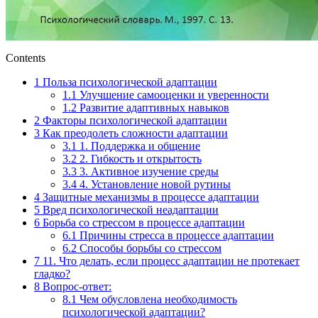
Contents
1
Польза психологической адаптации
1.1
Улучшение самооценки и уверенности
1.2
Развитие адаптивных навыков
2
Факторы психологической адаптации
3
Как преодолеть сложности адаптации
3.1
1. Поддержка и общение
3.2
2. Гибкость и открытость
3.3
3. Активное изучение среды
3.4
4. Установление новой рутины
4
Защитные механизмы в процессе адаптации
5
Вред психологической неадаптации
6
Борьба со стрессом в процессе адаптации
6.1
Причины стресса в процессе адаптации
6.2
Способы борьбы со стрессом
7
11. Что делать, если процесс адаптации не протекает
гладко?
8
Вопрос-ответ:
8.1
Чем обусловлена необходимость
психологической адаптации?