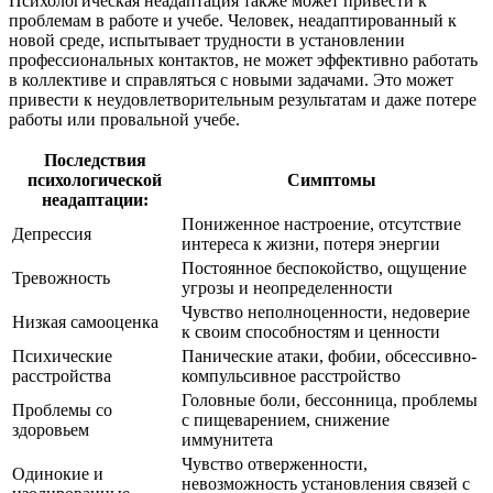
Психологическая неадаптация также может привести к
проблемам в работе и учебе. Человек, неадаптированный к
новой среде, испытывает трудности в установлении
профессиональных контактов, не может эффективно работать
в коллективе и справляться с новыми задачами. Это может
привести к неудовлетворительным результатам и даже потере
работы или провальной учебе.
Последствия
психологической
Симптомы
неадаптации:
Пониженное настроение, отсутствие
Депрессия
интереса к жизни, потеря энергии
Постоянное беспокойство, ощущение
Тревожность
угрозы и неопределенности
Чувство неполноценности, недоверие
Низкая самооценка
к своим способностям и ценности
Психические
Панические атаки, фобии, обсессивно-
расстройства
компульсивное расстройство
Головные боли, бессонница, проблемы
Проблемы со
с пищеварением, снижение
здоровьем
иммунитета
Чувство отверженности,
Одинокие и
невозможность установления связей с