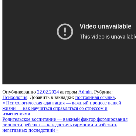
Опубликованно
22.02.2024
автором
Admin
. Рубрика:
Психология
. Добавить в закладки:
постоянная ссылка
.
«
Психологическая адаптация — важный процесс нашей
жизни — как научиться справляться со стрессом и
изменениями
Родительское воспитание — важный фактор формирования
личности ребенка — как достичь гармонии и избежать
негативных последствий
»