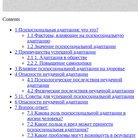
Contents
1
Психосоциальная адаптация: что это?
1.1
Факторы, влияющие на психосоциальную
адаптацию
1.2
Значение психосоциальной адаптации
2
Преимущества успешной адаптации
2.1
1. Адаптация в обществе
2.2
2. Повышение самооценки
3
Влияние психосоциальной адаптации на здоровье
4
Опасности неудачной адаптации
4.1
Психологические последствия неудачной
адаптации
4.2
Физические последствия неудачной адаптации
5
11. Советы для успешной психосоциальной адаптации
6
Опасности неудачной адаптации
7
Вопрос-ответ:
7.1
Какова роль психосоциальной адаптации в
жизни человека?
7.2
Какие польза и вред может принести
психосоциальная адаптация?
7.3
Какие проблемы могут возникнуть в результате