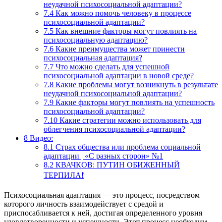
неудачной психосоциальной адаптации?
7.4
Как можно помочь человеку в процессе
психосоциальной адаптации?
7.5
Как внешние факторы могут повлиять на
психосоциальную адаптацию?
7.6
Какие преимущества может принести
психосоциальная адаптация?
7.7
Что можно сделать для успешной
психосоциальной адаптации в новой среде?
7.8
Какие проблемы могут возникнуть в результате
неудачной психосоциальной адаптации?
7.9
Какие факторы могут повлиять на успешность
психосоциальной адаптации?
7.10
Какие стратегии можно использовать для
облегчения психосоциальной адаптации?
8
Видео:
8.1
Страх общества или проблема социальной
адаптации | «С разных сторон» №1
8.2
КВАЧКОВ: ПУТИН ОБИЖЕННЫЙ
ТЕРПИЛА❗
Психосоциальная адаптация — это процесс, посредством
которого личность взаимодействует с средой и
приспосабливается к ней, достигая определенного уровня
удовлетворенности и успешности. Этот процесс необходим